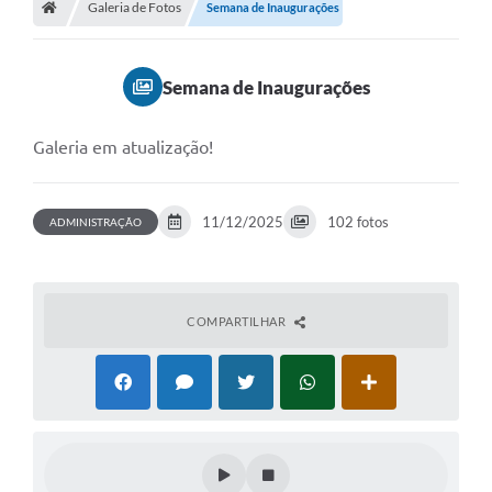
Galeria de Fotos
Semana de Inaugurações
Editais
Previdência
Semana de Inaugurações
Transparência
Galeria em atualização!
Contato
A Prefeitura
11/12/2025
102 fotos
ADMINISTRAÇÃO
Secretarias
Ouvidoria
Serviços
COMPARTILHAR
Galeria de Fotos
Contratos
Audiências Públicas