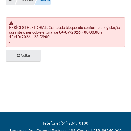
Editais
Previdência
Transparência
PERÍODO ELEITORAL: Conteúdo bloqueado conforme a legislação
durante o período eleitoral de
04/07/2026 - 00:00:00
a
15/10/2026 - 23:59:00
Contato
.
A Prefeitura
Voltar
Secretarias
Ouvidoria
Serviços
Galeria de Fotos
Contratos
Audiências Públicas
Telefone: (51) 2349-0100
Endereço: Rua Coronel Pacheco, 198, Centro | CEP: 96760-000