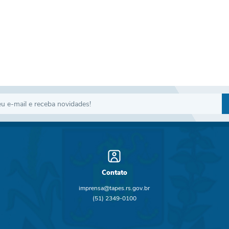
Contato
imprensa@tapes.rs.gov.br
(51) 2349-0100