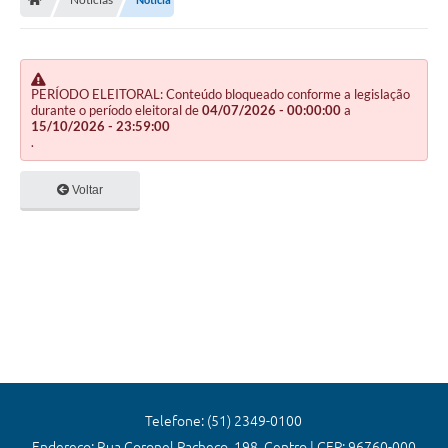
Editais
Previdência
Transparência
PERÍODO ELEITORAL: Conteúdo bloqueado conforme a legislação
durante o período eleitoral de
04/07/2026 - 00:00:00
a
15/10/2026 - 23:59:00
Contato
.
A Prefeitura
Voltar
Secretarias
Ouvidoria
Serviços
Galeria de Fotos
Contratos
Audiências Públicas
Telefone: (51) 2349-0100
Endereço: Rua Coronel Pacheco, 198, Centro | CEP: 96760-000