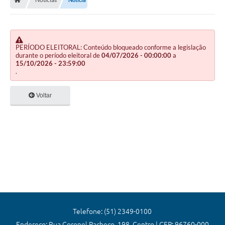
Editais
Previdência
Transparência
PERÍODO ELEITORAL: Conteúdo bloqueado conforme a legislação
durante o período eleitoral de
04/07/2026 - 00:00:00
a
15/10/2026 - 23:59:00
Contato
.
A Prefeitura
Voltar
Secretarias
Ouvidoria
Serviços
Galeria de Fotos
Contratos
Audiências Públicas
Telefone: (51) 2349-0100
Endereço: Rua Coronel Pacheco, 198, Centro | CEP: 96760-000