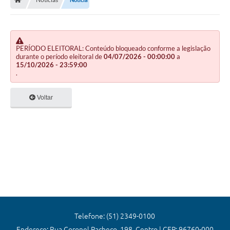
Editais
Previdência
Transparência
PERÍODO ELEITORAL: Conteúdo bloqueado conforme a legislação
durante o período eleitoral de
04/07/2026 - 00:00:00
a
15/10/2026 - 23:59:00
Contato
.
A Prefeitura
Voltar
Secretarias
Ouvidoria
Serviços
Galeria de Fotos
Contratos
Audiências Públicas
Telefone: (51) 2349-0100
Endereço: Rua Coronel Pacheco, 198, Centro | CEP: 96760-000