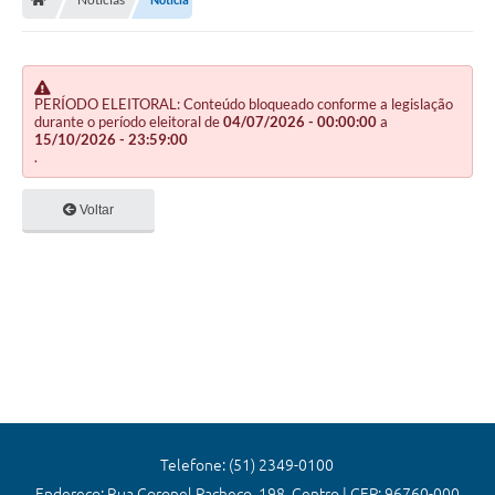
Editais
Previdência
Transparência
PERÍODO ELEITORAL: Conteúdo bloqueado conforme a legislação
durante o período eleitoral de
04/07/2026 - 00:00:00
a
15/10/2026 - 23:59:00
Contato
.
A Prefeitura
Voltar
Secretarias
Ouvidoria
Serviços
Galeria de Fotos
Contratos
Audiências Públicas
Telefone: (51) 2349-0100
Endereço: Rua Coronel Pacheco, 198, Centro | CEP: 96760-000