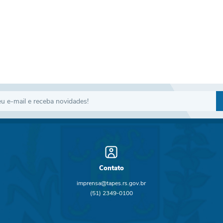
Contato
imprensa@tapes.rs.gov.br
(51) 2349-0100