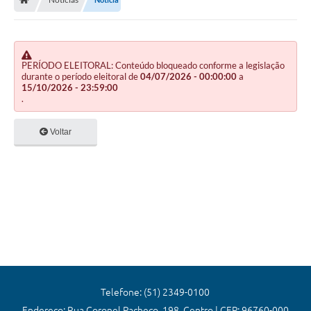
Editais
Previdência
Transparência
PERÍODO ELEITORAL: Conteúdo bloqueado conforme a legislação
durante o período eleitoral de
04/07/2026 - 00:00:00
a
15/10/2026 - 23:59:00
Contato
.
A Prefeitura
Voltar
Secretarias
Ouvidoria
Serviços
Galeria de Fotos
Contratos
Audiências Públicas
Telefone: (51) 2349-0100
Endereço: Rua Coronel Pacheco, 198, Centro | CEP: 96760-000