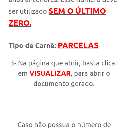
Jornal
SEM O ÚLTIMO
ser utilizado
Agenda
ZERO.
SIC
Diário Oficial
PARCELAS
Tipo de Carnê:
Cidadão
3- Na página que abrir, basta clicar
Servidor
em
VISUALIZAR
, para abrir o
documento gerado.
Caso não possua o número de