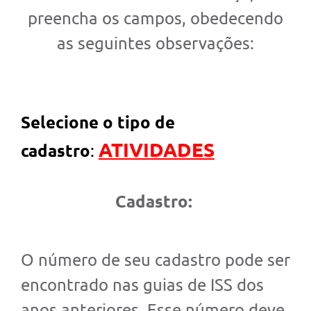
Arquivos para Download
preencha os campos, obedecendo
Carta de Serviços
as seguintes observações:
Notícias
Turismo
Obras
Selecione o tipo de
Galeria de Vídeos
ATIVIDADES
cadastro
:
Contas Públicas
Legislação
Cadastro:
Links
Serviços Online
O número de seu cadastro pode ser
Telefones Úteis
encontrado nas guias de ISS dos
Enquete
anos anteriores. Esse número deve