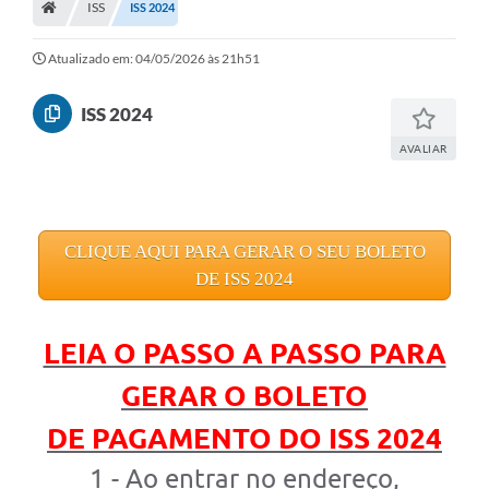
ISS
ISS 2024
Editais
Previdência
Atualizado em: 04/05/2026 às 21h51
Transparência
ISS 2024
Contato
AVALIAR
A Prefeitura
Secretarias
CLIQUE AQUI PARA GERAR O SEU BOLETO
Ouvidoria
DE ISS 2024
Serviços
LEIA O PASSO A PASSO PARA
Galeria de Fotos
GERAR O BOLETO
Contratos
DE PAGAMENTO DO ISS 2024
Audiências Públicas
1 - Ao entrar no endereço,