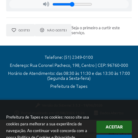
Arquivos para Download
Carta de Serviços
Notícias
Seja o primeiro a curtir este
GOSTEI
NÃO GOSTEI
serviço.
Turismo
Obras
Telefone: (51) 2349-0100
Galeria de Vídeos
Endereço: Rua Coronel Pacheco, 198, Centro | CEP: 96760-000
Contas Públicas
Horário de Atendimento: das 08:30 às 11:30 e das 13:30 às 17:00
(Segunda a Sexta-feira)
Legislação
Prefeitura de Tapes
Links
Versão do Sistema:
3.5.3 - 19/06/2026
Serviços Online
Portal atualizado em:
07/08/2026 11:26
Dados Abertos
Prefeitura de Tapes e os cookies: nosso site usa
Telefones Úteis
cookies para melhorar a sua experiência de
ACEITAR
navegação. Ao continuar você concorda com a
Enquete
Copyright Instar - 2006-2026. Todos os direitos reservados -
nossa
Política de Cookies
e
Privacidade
.