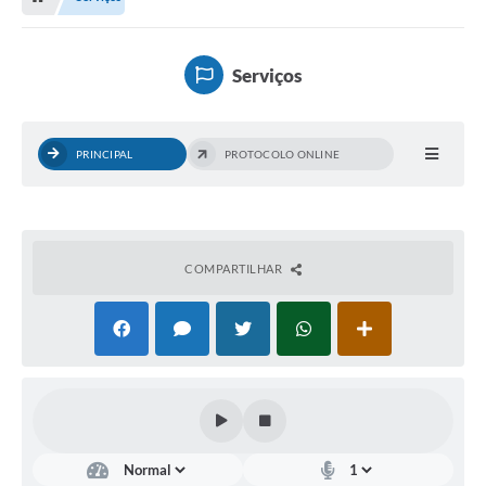
Editais
Previdência
Serviços
Transparência
Contato
PRINCIPAL
PROTOCOLO ONLINE
A Prefeitura
Secretarias
COMPARTILHAR
Ouvidoria
Serviços
Galeria de Fotos
Contratos
Audiências Públicas