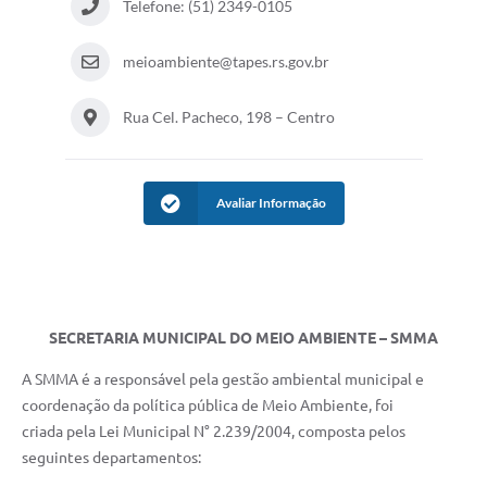
Arquivos para Download
Telefone: (51) 2349-0105
Carta de Serviços
meioambiente@tapes.rs.gov.br
Notícias
Rua Cel. Pacheco, 198 – Centro
Turismo
Obras
Avaliar Informação
Galeria de Vídeos
Contas Públicas
Legislação
SECRETARIA MUNICIPAL DO MEIO AMBIENTE – SMMA
Links
A SMMA é a responsável pela gestão ambiental municipal e
Serviços Online
coordenação da política pública de Meio Ambiente, foi
Telefones Úteis
criada pela Lei Municipal N° 2.239/2004, composta pelos
seguintes departamentos:
Enquete