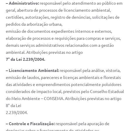
– Administrativo:
responsável pelo atendimento ao público em
Jornal
geral, abertura de processos de licenciamento ambiental,
certidões, autorizações, registro de denúncias, solicitações de
Agenda
pedidos da arborização urbana,
SIC
emissão de documentos expedientes internos e externos,
elaboração de processos e requisições para compras e serviços,
Diário Oficial
demais serviços administrativos relacionados com a gestão
Cidadão
ambiental. Atribuições previstas no artigo
7° da Lei 2.239/2004.
Servidor
– Licenciamento Ambiental:
responsável pela análise, vistoria,
emissão de laudos, pareceres e licenças ambientais e florestais
das atividades e empreendimentos potencialmente poluidores
considerados de impacto local, previstos pelo Conselho Estadual
do Meio Ambiente – CONSEMA. Atribuições previstas no artigo
8° da Lei
2.239/2004.
– Controle e Fiscalização:
responsável pela apuração de
denúncias sobre o funcionamento de atividades ou