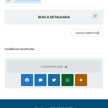
Editais
Previdência
BUSCA DETALHADA
Transparência
Contato
DADOS ABERTOS
A Prefeitura
0 audiências encontradas
Secretarias
Ouvidoria
COMPARTILHAR
Serviços
Galeria de Fotos
Contratos
Audiências Públicas