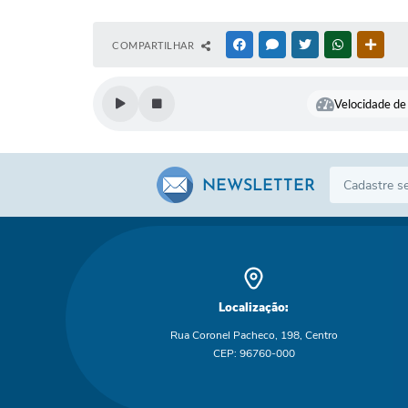
COMPARTILHAR
FACEBOOK
MESSENGER
TWITTER
WHATSAPP
OUTR
Velocidade de 
NEWSLETTER
Localização:
Rua Coronel Pacheco, 198, Centro
CEP: 96760-000