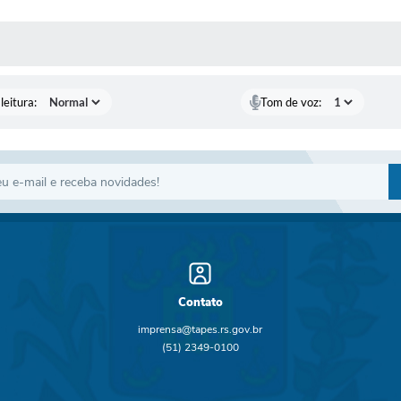
AS MÍDIAS
leitura:
Tom de voz:
Contato
imprensa@tapes.rs.gov.br
(51) 2349-0100