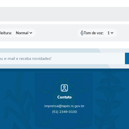
AS MÍDIAS
leitura:
Tom de voz:
Contato
imprensa@tapes.rs.gov.br
(51) 2349-0100