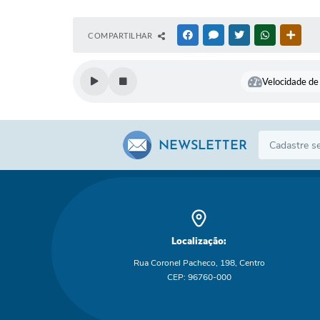
COMPARTILHAR
FACEBOOK
MESSENGER
TWITTER
WHATSAPP
OUTR
Velocidade de 
NEWSLETTER
Localização:
Rua Coronel Pacheco, 198, Centro
CEP: 96760-000