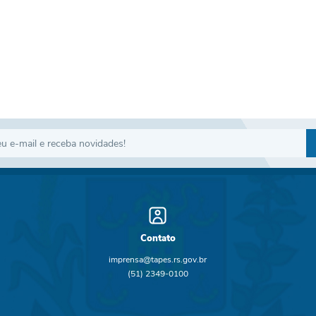
Contato
imprensa@tapes.rs.gov.br
(51) 2349-0100