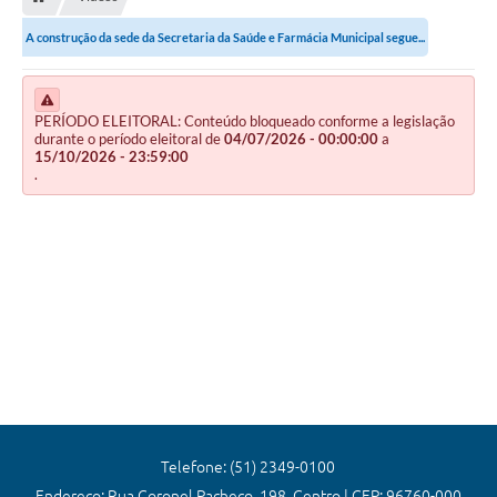
Editais
A construção da sede da Secretaria da Saúde e Farmácia Municipal segue...
Previdência
Transparência
PERÍODO ELEITORAL: Conteúdo bloqueado conforme a legislação
durante o período eleitoral de
04/07/2026 - 00:00:00
a
Contato
15/10/2026 - 23:59:00
.
A Prefeitura
Secretarias
Ouvidoria
Serviços
Galeria de Fotos
Contratos
Audiências Públicas
Telefone: (51) 2349-0100
Endereço: Rua Coronel Pacheco, 198, Centro | CEP: 96760-000