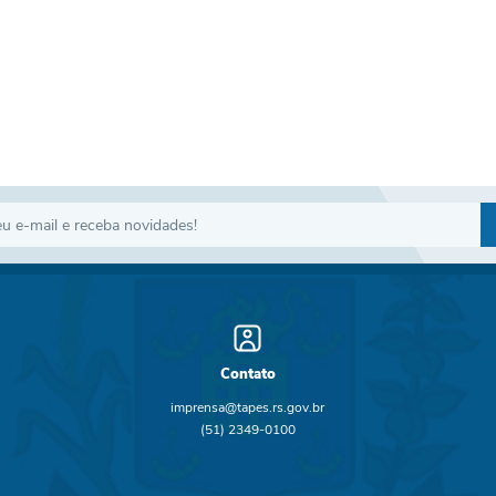
Contato
imprensa@tapes.rs.gov.br
(51) 2349-0100