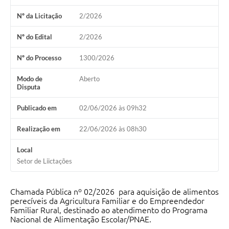
Arquivos para Download
Nº da Licitação
2/2026
Carta de Serviços
Nº do Edital
2/2026
Notícias
Nº do Processo
1300/2026
Turismo
Modo de
Aberto
Obras
Disputa
Galeria de Vídeos
Publicado em
02/06/2026 às 09h32
Contas Públicas
Realização em
22/06/2026 às 08h30
Legislação
Local
Links
Setor de Liictações
Serviços Online
Chamada Pública nº 02/2026 para aquisição de alimentos
Telefones Úteis
perecíveis da Agricultura Familiar e do Empreendedor
Familiar Rural, destinado ao atendimento do Programa
Nacional de Alimentação Escolar/PNAE.
Enquete