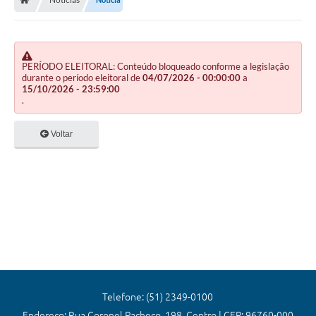
Editais
Previdência
Transparência
PERÍODO ELEITORAL: Conteúdo bloqueado conforme a legislação
durante o período eleitoral de
04/07/2026 - 00:00:00
a
15/10/2026 - 23:59:00
Contato
.
A Prefeitura
Voltar
Secretarias
Ouvidoria
Serviços
Galeria de Fotos
Contratos
Audiências Públicas
Telefone: (51) 2349-0100
Endereço: Rua Coronel Pacheco, 198, Centro | CEP: 96760-000