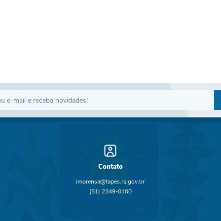
Contato
imprensa@tapes.rs.gov.br
(51) 2349-0100