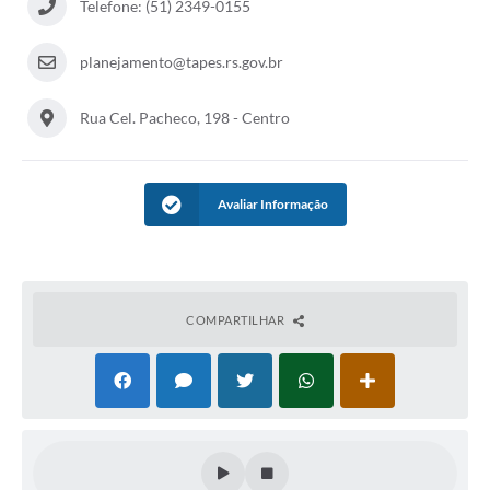
Arquivos para Download
Telefone: (51) 2349-0155
Carta de Serviços
planejamento@tapes.rs.gov.br
Notícias
Rua Cel. Pacheco, 198 - Centro
Turismo
Obras
Avaliar Informação
Galeria de Vídeos
Contas Públicas
Legislação
COMPARTILHAR
Links
Serviços Online
Telefones Úteis
Enquete