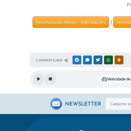
P
Secretaria de Obras - Solicitações
|
Secret
COMPARTILHAR
FACEBOOK
MESSENGER
TWITTER
WHATSAPP
OUTR
Velocidade de 
NEWSLETTER