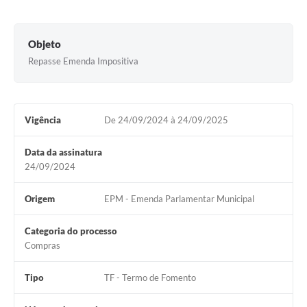
Arquivos para Download
Carta de Serviços
Objeto
Notícias
Repasse Emenda Impositiva
Turismo
Obras
Vigência
De 24/09/2024 à 24/09/2025
Galeria de Vídeos
Data da assinatura
Contas Públicas
24/09/2024
Legislação
Origem
EPM - Emenda Parlamentar Municipal
Links
Categoria do processo
Serviços Online
Compras
Telefones Úteis
Tipo
TF - Termo de Fomento
Enquete