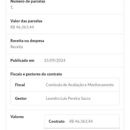
Número de parcelas
Jornal
1
Agenda
Valor das parcelas
R$ 46.363,44
SIC
Diário Oficial
Receita ou despesa
Receita
Cidadão
Publicado em
25/09/2024
Servidor
Fiscais e gestores do contrato
Fiscal
Comissão de Avaliação e Monitoramento
Gestor
Leandro Luis Pereira Sacco
Valores
Contrato
R$ 46.363,44