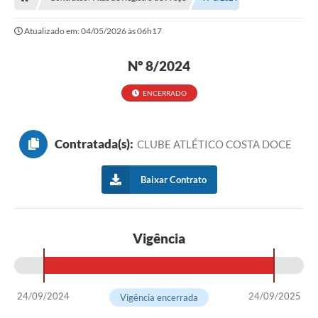
Editais
Atualizado em: 04/05/2026 às 06h17
Previdência
Nº 8/2024
Transparência
ENCERRADO
Contato
A Prefeitura
Contratada(s):
CLUBE ATLÉTICO COSTA DOCE
Secretarias
Ouvidoria
Baixar Contrato
Serviços
Vigência
Galeria de Fotos
Contratos
Audiências Públicas
24/09/2024
24/09/2025
Vigência encerrada