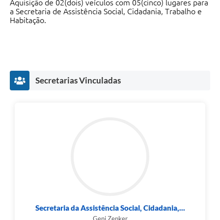
Aquisição de 02(dois) veículos com 05(cinco) lugares para
Jornal
a Secretaria de Assistência Social, Cidadania, Trabalho e
Habitação.
Agenda
SIC
Diário Oficial
Secretarias Vinculadas
Cidadão
Servidor
Secretaria da Assistência Social, Cidadania,...
Geni Zenker