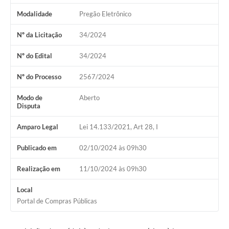
Arquivos para Download
Modalidade
Pregão Eletrônico
Carta de Serviços
Nº da Licitação
34/2024
Notícias
Nº do Edital
34/2024
Turismo
Nº do Processo
2567/2024
Obras
Modo de
Aberto
Galeria de Vídeos
Disputa
Contas Públicas
Amparo Legal
Lei 14.133/2021, Art 28, I
Legislação
Publicado em
02/10/2024 às 09h30
Links
Realização em
11/10/2024 às 09h30
Serviços Online
Local
Telefones Úteis
Portal de Compras Públicas
Enquete