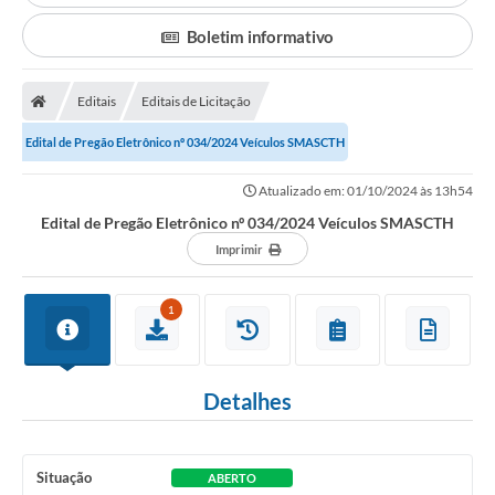
Editais
Boletim informativo
Previdência
Editais
Editais de Licitação
Transparência
Edital de Pregão Eletrônico nº 034/2024 Veículos SMASCTH
Contato
A Prefeitura
Atualizado em: 01/10/2024 às 13h54
Edital de Pregão Eletrônico nº 034/2024 Veículos SMASCTH
Secretarias
Imprimir
Ouvidoria
1
Serviços
Galeria de Fotos
Detalhes
Contratos
Audiências Públicas
Situação
ABERTO