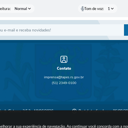
eitura:
Tom de voz:
Contato
imprensa@tapes.rs.gov.br
(51) 2349-0100
ão do Sistema:
3.5.3 - 19/06/2026
Portal atualizado em:
06/08/20
a melhorar a sua experiência de navegação. Ao continuar você concorda com a n