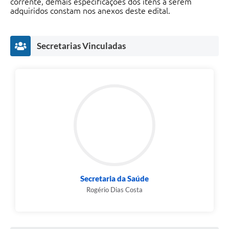
corrente, demais especificações dos itens a serem
adquiridos constam nos anexos deste edital.
Jornal
Agenda
Secretarias Vinculadas
SIC
Diário Oficial
Cidadão
Servidor
Secretaria da Saúde
Rogério Dias Costa