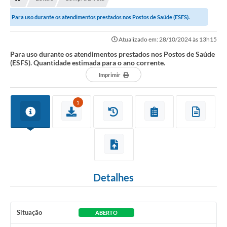
Editais
Para uso durante os atendimentos prestados nos Postos de Saúde (ESFS).
Previdência
Quantidade estimada para o ano...
Atualizado em: 28/10/2024 às 13h15
Transparência
Para uso durante os atendimentos prestados nos Postos de Saúde
(ESFS). Quantidade estimada para o ano corrente.
Contato
Imprimir
A Prefeitura
1
Secretarias
Ouvidoria
Serviços
Galeria de Fotos
Detalhes
Contratos
Audiências Públicas
Situação
ABERTO