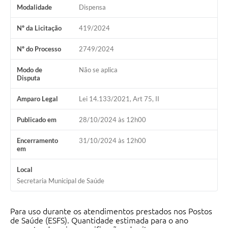
Arquivos para Download
Modalidade
Dispensa
Carta de Serviços
Nº da Licitação
419/2024
Notícias
Nº do Processo
2749/2024
Turismo
Modo de
Não se aplica
Disputa
Obras
Amparo Legal
Lei 14.133/2021, Art 75, II
Galeria de Vídeos
Publicado em
28/10/2024 às 12h00
Contas Públicas
Legislação
Encerramento
31/10/2024 às 12h00
em
Links
Local
Serviços Online
Secretaria Municipal de Saúde
Telefones Úteis
Para uso durante os atendimentos prestados nos Postos
Enquete
de Saúde (ESFS). Quantidade estimada para o ano