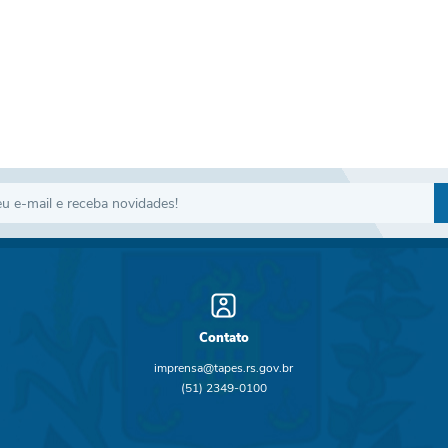
Contato
imprensa@tapes.rs.gov.br
(51) 2349-0100