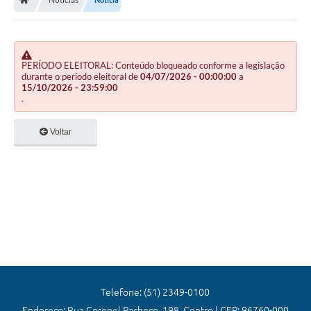
Editais
Previdência
Transparência
PERÍODO ELEITORAL: Conteúdo bloqueado conforme a legislação
durante o período eleitoral de
04/07/2026 - 00:00:00
a
15/10/2026 - 23:59:00
Contato
.
A Prefeitura
Voltar
Secretarias
Ouvidoria
Serviços
Galeria de Fotos
Contratos
Audiências Públicas
Telefone: (51) 2349-0100
Endereço: Rua Coronel Pacheco, 198, Centro | CEP: 96760-000