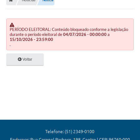
Editais
Previdência
Transparência
PERÍODO ELEITORAL: Conteúdo bloqueado conforme a legislação
durante o período eleitoral de
04/07/2026 - 00:00:00
a
15/10/2026 - 23:59:00
Contato
.
A Prefeitura
Voltar
Secretarias
Ouvidoria
Serviços
Galeria de Fotos
Contratos
Audiências Públicas
Telefone: (51) 2349-0100
Endereço: Rua Coronel Pacheco, 198, Centro | CEP: 96760-000