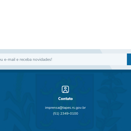
Contato
imprensa@tapes.rs.gov.br
(51) 2349-0100