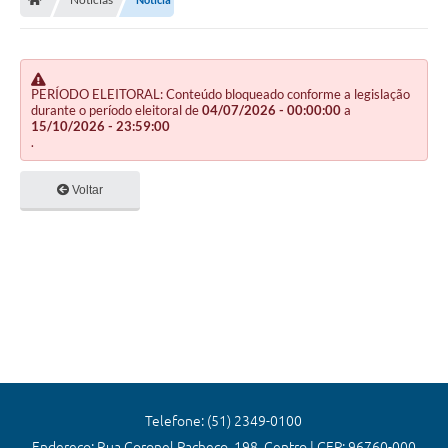
Editais
Previdência
Transparência
PERÍODO ELEITORAL: Conteúdo bloqueado conforme a legislação
durante o período eleitoral de
04/07/2026 - 00:00:00
a
15/10/2026 - 23:59:00
Contato
.
A Prefeitura
Voltar
Secretarias
Ouvidoria
Serviços
Galeria de Fotos
Contratos
Audiências Públicas
Telefone: (51) 2349-0100
Endereço: Rua Coronel Pacheco, 198, Centro | CEP: 96760-000