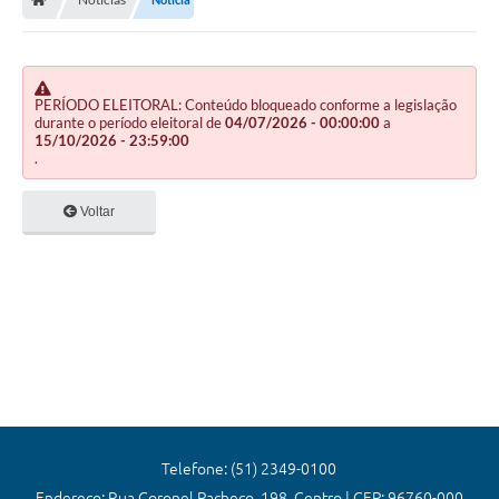
Editais
Previdência
Transparência
PERÍODO ELEITORAL: Conteúdo bloqueado conforme a legislação
durante o período eleitoral de
04/07/2026 - 00:00:00
a
15/10/2026 - 23:59:00
Contato
.
A Prefeitura
Voltar
Secretarias
Ouvidoria
Serviços
Galeria de Fotos
Contratos
Audiências Públicas
Telefone: (51) 2349-0100
Endereço: Rua Coronel Pacheco, 198, Centro | CEP: 96760-000