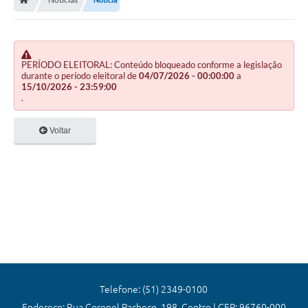
Editais
Previdência
Transparência
PERÍODO ELEITORAL: Conteúdo bloqueado conforme a legislação
durante o período eleitoral de
04/07/2026 - 00:00:00
a
15/10/2026 - 23:59:00
Contato
.
A Prefeitura
Voltar
Secretarias
Ouvidoria
Serviços
Galeria de Fotos
Contratos
Audiências Públicas
Telefone: (51) 2349-0100
Endereço: Rua Coronel Pacheco, 198, Centro | CEP: 96760-000