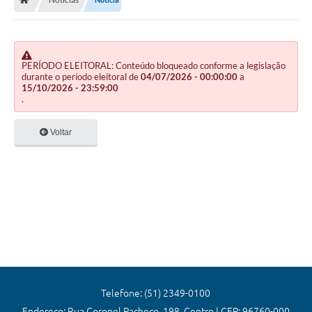
Editais
Previdência
Transparência
PERÍODO ELEITORAL: Conteúdo bloqueado conforme a legislação
durante o período eleitoral de
04/07/2026 - 00:00:00
a
15/10/2026 - 23:59:00
Contato
.
A Prefeitura
Voltar
Secretarias
Ouvidoria
Serviços
Galeria de Fotos
Contratos
Audiências Públicas
Telefone: (51) 2349-0100
Endereço: Rua Coronel Pacheco, 198, Centro | CEP: 96760-000