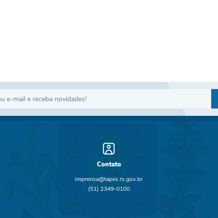
Contato
imprensa@tapes.rs.gov.br
(51) 2349-0100