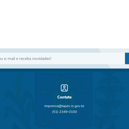
Contato
imprensa@tapes.rs.gov.br
(51) 2349-0100