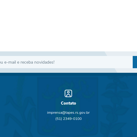
Contato
imprensa@tapes.rs.gov.br
(51) 2349-0100