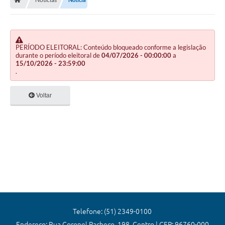
Editais
Previdência
Transparência
PERÍODO ELEITORAL: Conteúdo bloqueado conforme a legislação
durante o período eleitoral de
04/07/2026 - 00:00:00
a
15/10/2026 - 23:59:00
Contato
.
A Prefeitura
Voltar
Secretarias
Ouvidoria
Serviços
Galeria de Fotos
Contratos
Audiências Públicas
Telefone: (51) 2349-0100
Endereço: Rua Coronel Pacheco, 198, Centro | CEP: 96760-000