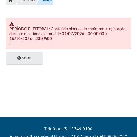
Editais
Previdência
Transparência
PERÍODO ELEITORAL: Conteúdo bloqueado conforme a legislação
durante o período eleitoral de
04/07/2026 - 00:00:00
a
15/10/2026 - 23:59:00
Contato
.
A Prefeitura
Voltar
Secretarias
Ouvidoria
Serviços
Galeria de Fotos
Contratos
Audiências Públicas
Telefone: (51) 2349-0100
Endereço: Rua Coronel Pacheco, 198, Centro | CEP: 96760-000