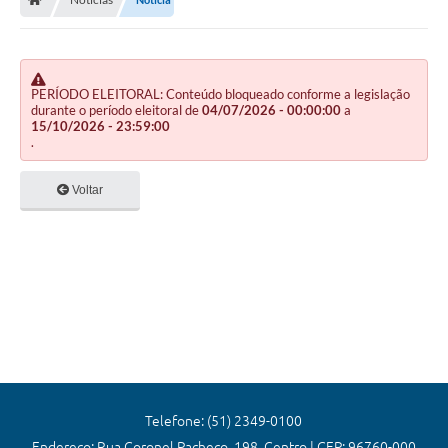
Editais
Previdência
Transparência
PERÍODO ELEITORAL: Conteúdo bloqueado conforme a legislação
durante o período eleitoral de
04/07/2026 - 00:00:00
a
15/10/2026 - 23:59:00
Contato
.
A Prefeitura
Voltar
Secretarias
Ouvidoria
Serviços
Galeria de Fotos
Contratos
Audiências Públicas
Telefone: (51) 2349-0100
Endereço: Rua Coronel Pacheco, 198, Centro | CEP: 96760-000