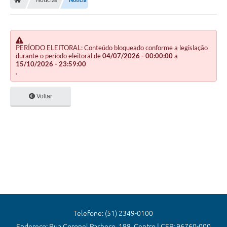
Editais
Previdência
Transparência
PERÍODO ELEITORAL: Conteúdo bloqueado conforme a legislação
durante o período eleitoral de
04/07/2026 - 00:00:00
a
15/10/2026 - 23:59:00
Contato
.
A Prefeitura
Voltar
Secretarias
Ouvidoria
Serviços
Galeria de Fotos
Contratos
Audiências Públicas
Telefone: (51) 2349-0100
Endereço: Rua Coronel Pacheco, 198, Centro | CEP: 96760-000