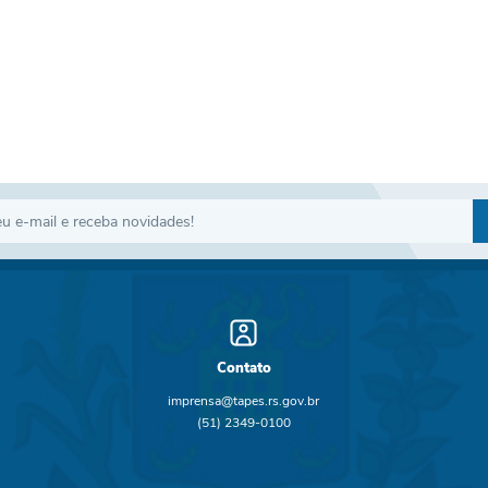
Contato
imprensa@tapes.rs.gov.br
(51) 2349-0100