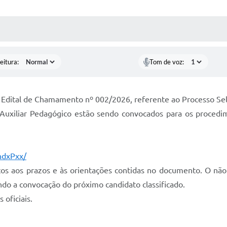
 MÍDIAS
RECEBA NOTÍCIAS
eitura:
Tom de voz:
o Edital de Chamamento nº 002/2026, referente ao Processo Sel
Auxiliar Pedagógico estão sendo convocados para os procedi
/hdxPxx/
os aos prazos e às orientações contidas no documento. O nã
ando a convocação do próximo candidato classificado.
 oficiais.