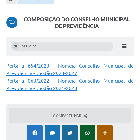
Editais
Previdência
COMPOSIÇÃO DO CONSELHO MUNICIPAL
DE PREVIDÊNCIA
Transparência
Contato
PRINCIPAL
A Prefeitura
Portaria 654/2023 - Nomeia Conselho Municipal de
Secretarias
Previdência - Gestão 2023-2027
Ouvidoria
Portaria 063/2022 - Nomeia Conselho Municipal de
Previdência - Gestão 2021-2023
Serviços
Galeria de Fotos
COMPARTILHAR
Contratos
Audiências Públicas