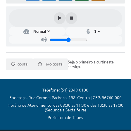
Arquivos para Download
Carta de Serviços
Notícias
Turismo
Obras
Galeria de Vídeos
Seja o primeiro a curtir este
GOSTEI
NÃO GOSTEI
serviço.
Contas Públicas
Legislação
Telefone: (51) 2349-0100
Links
Endereço: Rua Coronel Pacheco, 198, Centro | CEP: 96760-000
Serviços Online
Horário de Atendimento: das 08:30 às 11:30 e das 13:30 às 17:00
(Segunda a Sexta-feira)
Telefones Úteis
Prefeitura de Tapes
Enquete