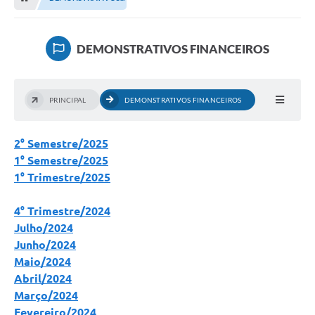
Editais
Previdência
DEMONSTRATIVOS FINANCEIROS
Transparência
Contato
PRINCIPAL
DEMONSTRATIVOS FINANCEIROS
A Prefeitura
2° Semestre/2025
Secretarias
1° Semestre/2025
1° Trimestre/2025
Ouvidoria
Serviços
4° Trimestre/2024
Julho/2024
Galeria de Fotos
Junho/2024
Maio/2024
Contratos
Abril/2024
Audiências Públicas
Março/2024
Fevereiro/2024