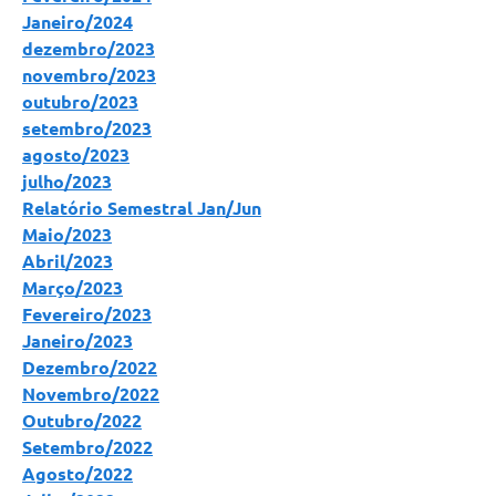
Arquivos para Download
Janeiro/2024
Carta de Serviços
dezembro/2023
novembro/2023
Notícias
outubro/2023
setembro/2023
Turismo
agosto/2023
Obras
julho/2023​
Relatório Semestral Jan/Jun
Galeria de Vídeos
Maio/2023
Abril/2023
Contas Públicas
Março/2023
Legislação
Fevereiro/2023
Janeiro/2023
Links
Dezembro/2022
Serviços Online
Novembro/2022
Outubro/2022
Telefones Úteis
Setembro/2022
Agosto/2022
Enquete