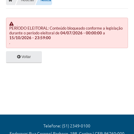
Editais
Previdência
Transparência
PERÍODO ELEITORAL: Conteúdo bloqueado conforme a legislação
durante o período eleitoral de
04/07/2026 - 00:00:00
a
15/10/2026 - 23:59:00
Contato
.
A Prefeitura
Voltar
Secretarias
Ouvidoria
Serviços
Galeria de Fotos
Contratos
Audiências Públicas
Telefone: (51) 2349-0100
Endereço: Rua Coronel Pacheco, 198, Centro | CEP: 96760-000