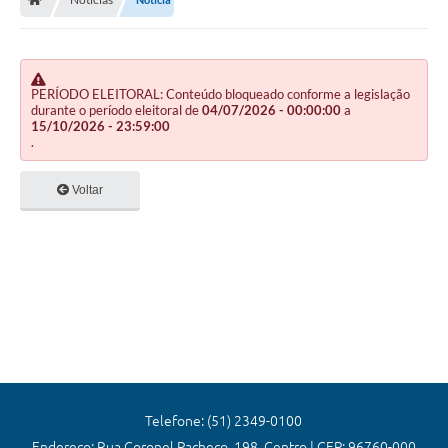
Editais
Previdência
Transparência
PERÍODO ELEITORAL: Conteúdo bloqueado conforme a legislação
durante o período eleitoral de
04/07/2026 - 00:00:00
a
15/10/2026 - 23:59:00
Contato
.
A Prefeitura
Voltar
Secretarias
Ouvidoria
Serviços
Galeria de Fotos
Contratos
Audiências Públicas
Telefone: (51) 2349-0100
Endereço: Rua Coronel Pacheco, 198, Centro | CEP: 96760-000