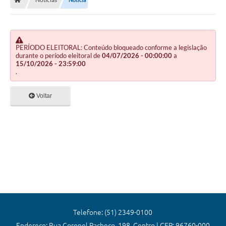
Editais
Previdência
Transparência
PERÍODO ELEITORAL: Conteúdo bloqueado conforme a legislação
durante o período eleitoral de
04/07/2026 - 00:00:00
a
15/10/2026 - 23:59:00
Contato
.
A Prefeitura
Voltar
Secretarias
Ouvidoria
Serviços
Galeria de Fotos
Contratos
Audiências Públicas
Telefone: (51) 2349-0100
Endereço: Rua Coronel Pacheco, 198, Centro | CEP: 96760-000