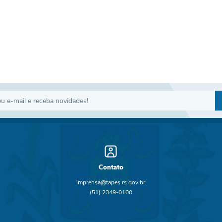
Contato
imprensa@tapes.rs.gov.br
(51) 2349-0100